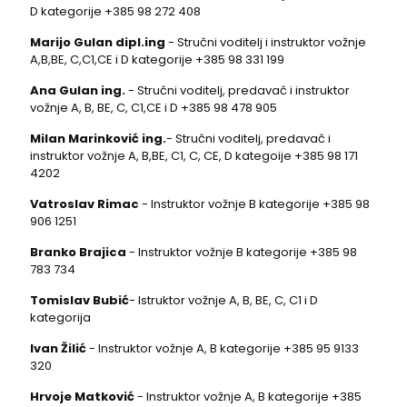
D kategorije
+385 98 272 408
Marijo Gulan dipl.ing
- Stručni voditelj i instruktor vožnje
A,B,BE, C,C1,CE i D kategorije
+385 98 331 199
Ana Gulan ing.
- Stručni voditelj, predavač i instruktor
vožnje A, B, BE, C, C1,CE i D
+385 98 478 905
Milan Marinković
ing.
- Stručni voditelj, predavač i
instruktor vožnje A, B,BE, C1, C, CE, D kategoije
+385 98 171
4202
Vatroslav Rimac
- Instruktor vožnje B kategorije
+385 98
906 1251
Branko Brajica
- Instruktor vožnje B kategorije
+385 98
783 734
Tomislav Bubić
- Istruktor vožnje A, B, BE, C, C1 i D
kategorija
Ivan Žilić
- Instruktor vožnje A, B kategorije
+385 95 9133
320
Hrvoje Matković
- Instruktor vožnje A, B kategorije
+385