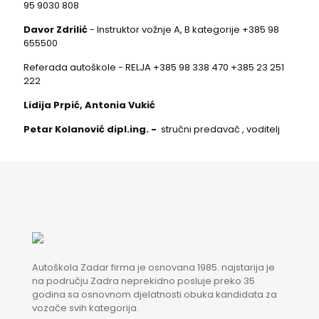
95 9030 808
Davor Zdrilić
- Instruktor vožnje A, B kategorije
+385 98
655500
Referada autoškole - RELJA
+385 98 338 470
+385 23 251
222
Lidija Prpić, Antonia Vukić
Petar Kolanović dipl.ing. -
stručni predavač , voditelj
Autoškola Zadar firma je osnovana 1985. najstarija je
na području Zadra neprekidno posluje preko 35
godina sa osnovnom djelatnosti obuka kandidata za
vozače svih kategorija.