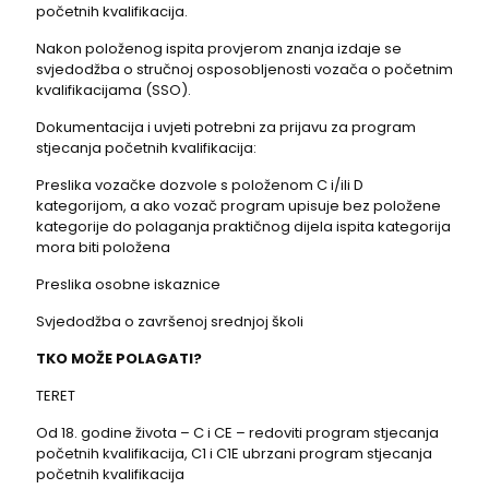
početnih kvalifikacija.
Nakon položenog ispita provjerom znanja izdaje se
svjedodžba o stručnoj osposobljenosti vozača o početnim
kvalifikacijama (SSO).
Dokumentacija i uvjeti potrebni za prijavu za program
stjecanja početnih kvalifikacija:
Preslika vozačke dozvole s položenom C i/ili D
kategorijom, a ako vozač program upisuje bez položene
kategorije do polaganja praktičnog dijela ispita kategorija
mora biti položena
Preslika osobne iskaznice
Svjedodžba o završenoj srednjoj školi
TKO MOŽE POLAGATI?
TERET
Od 18. godine života – C i CE – redoviti program stjecanja
početnih kvalifikacija, C1 i C1E ubrzani program stjecanja
početnih kvalifikacija