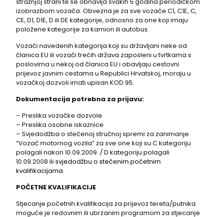
stražnjoj strani te se obnavlja svakih 5 godina periodičkom
izobrazbom vozača. Obvezna je za sve vozače C1, C1E, C,
CE, D1, D1E, D ili DE kategorije, odnosno za one koji imaju
položene kategorije za kamion ili autobus.
Vozači navedenih kategorija koji su državljani neke od
članica EU ili vozači trećih država zaposleni u tvrtkama s
poslovima u nekoj od članica EU i obavljaju cestovni
prijevoz javnim cestama u Republici Hrvatskoj, moraju u
vozačkoj dozvoli imati upisan KOD 95.
Dokumentacija potrebna za prijavu:
– Preslika vozačke dozvole
– Preslika osobne iskaznice
– Svjedodžba o stečenoj stručnoj spremi za zanimanje
“Vozač motornog vozila” za sve one koji su C kategoriju
polagali nakon 10.09.2009. / D kategoriju polagali
10.09.2008 ili
svjedodžbu o stečenim početnim
kvalifikacijama
.
POČETNE KVALIFIKACIJE
Stjecanje početnih kvalifikacija za prijevoz tereta/putnika
moguće je redovnim ili ubrzanim programom za stjecanje