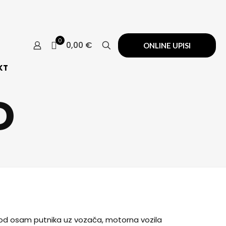
0
0,00 €
ONLINE UPISI
KT
D
še od osam putnika uz vozača, motorna vozila