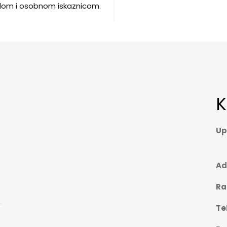
lom i osobnom iskaznicom.
K
Up
Ad
Ra
Te