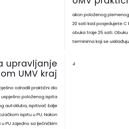
UMV praktičn
akon položenog pismenog i
20 sati kad posjedujete C 
obuka traje 25 sati. Obuku
terminima koji se usklađu
a upravljanje
4
lom UMV kraj
pješno odradili praktični dio
on uspješno položenog ispita
g autokluba, ispitivač šalje
ozačkom ispitu u PU. Nakon
 u PU zajedno sa lječničkim