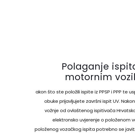
Polaganje ispit
motornim vozi
akon što ste položili ispite iz PPSP i PPP te us
obuke prijavljujete završni ispit UV. Nak
vožnje od ovlaštenog ispitivača Hrvatsko
elektronsko uvjerenje o položenom v
položenog vozačkog ispita potrebno se javiti