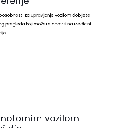
jerenje
posobnosti za upravljanje vozilom dobijete
og pregleda koji možete obaviti na Medicini
ije.
 motornim vozilom