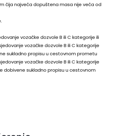
ilom čija najveća dopuštena masa nije veća od
.
ovanje vozačke dozvole B ili C kategorije ili
jedovanje vozačke dozvole B ili C kategorije
vene sukladno propisu u cestovnom prometu
jedovanje vozačke dozvole B ili C kategorije
je dobivene sukladno propisu u cestovnom