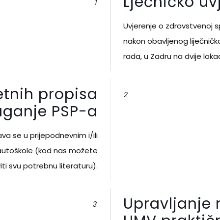
Lječničko uv
1
Uvjerenje o zdravstvenoj s
nakon obavljenog liječničk
rada, u Zadru na dvije lokac
tnih propisa
2
aganje PSP-a
ava se u prijepodnevnim i/ili
autoškole (kod nas možete
ti svu potrebnu literaturu).
Upravljanje
3